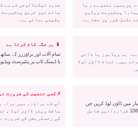
، پریمیم منصوبے ، یا
جدید ٹیکنالوجی کم سے کم
مارا پنٹیرسٹ ویڈیو
ساتھ تیز ترین پنٹیرسٹ 
ے مکمل طور پر مفت ہے۔
یقینی بناتی ہے۔
📱
ہر جگہ کام کرتا ہے
ہے۔ ہم ویڈیوز یا ذاتی
تمام آلات اور براؤزرز کے ساتھ 
رتے ہیں۔ تمام ڈاؤن لوڈ
یا ڈیسک ٹاپ پر پنٹیرسٹ ویڈیو
ں۔
⚡
کسی تنصیب کی ضرورت نہ
ار میں ڈاؤن لوڈ کریں جن
آپ کے براؤزر میں براہ ر
میں ایچ ڈی ، 720p ، اور 1080p قراردادیں شامل
سافٹ ویئر ڈاؤن لوڈ ، تن
کی رجسٹریشن کی ضرورت ن