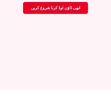
ابھی ڈاؤن لوڈ کرنا شروع کریں