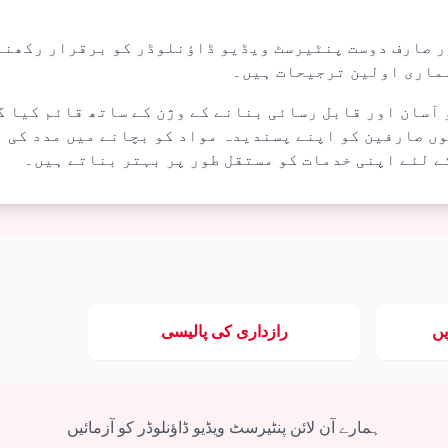
ور صارف دوست پنٹیرسٹ ویڈیو ڈاؤنلوڈر کو برقرار رکھنے
ہماری اولین ترجیحات ہیں۔
 آسان اور قابل رسائی بنانے کے وژن کے ساتھ قائم کیا گ
وں صارفین کو اپنے پسندیدہ مواد کو بچانے میں مدد کی ہ
ے لئے اپنی خدمات کو مستقل طور پر بہتر بناتے ہیں۔
ں
رازداری کی پالیسی
ہمارے آن لائن پنٹیرسٹ ویڈیو ڈاؤنلوڈر کو آزمائیں