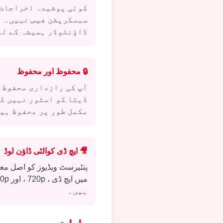
کوئی پوشیدہ اخراجات 
سبسکرپشن فیس نہیں۔ ہ
ڈاؤنلوڈر ہمیشہ کے لئ
🔒
محفوظ اور محفوظ
آپ کی رازداری محفوظ 
ڈیٹا کو اسٹور نہیں ک
مکمل طور پر محفوظ ہی
🎥
ایچ ڈی کوالٹی ڈاؤن لوڈ
پنٹیرسٹ ویڈیوز کو اصل معی
ہیں۔