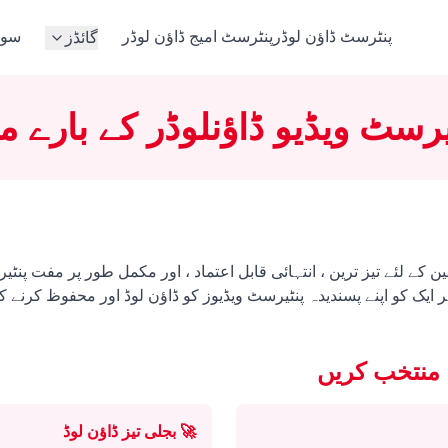
پنٹرسٹ ڈاؤن لوڈر
پنٹرسٹ امیج ڈاؤن لوڈر
سوا
گائڈز
یرسٹ ویڈیو ڈاؤنلوڈر کے بارے م
 کے لئے تیز ترین ، انتہائی قابل اعتماد ، اور مکمل طور پر مفت پنٹی
 ایک کو اپنے پسندیدہ پنٹیرسٹ ویڈیوز کو ڈاؤن لوڈ اور محفوظ کرنے 
منتخب کریں
🚀
بجلی تیز ڈاؤن لوڈ