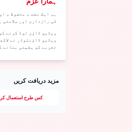
ہمارا عزم
ہم ایک مفت ، محفوظ ، ا
کی رازداری اور سلامتی 
ویڈیو ڈاؤن لوڈ کرنے کو
ویڈیو ڈاؤنلوڈر نے لاکھ
تجربے کو یقینی بنانے ک
مزید دریافت کریں
کس طرح استعمال کری