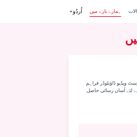
اُردُو
لات
ہمارے بارے میں
یں
رسٹ ویڈیو ڈاؤنلوڈر فراہم
کے لئے آسان رسائی حاصل