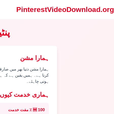
PinterestVideoDownload.org
پنٹ
ہمارا مشن
ہمارا مشن دنیا بھر میں صارفین
کرنا ہے۔ ہمیں یقین ہے کہ ہر
ہونی چاہئے۔
ہماری خدمت کیوں 
100 ٪ مفت خدمت
🆓