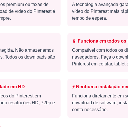
nos premium ou taxas de
A tecnologia avançada gar
oad de vídeo do Pinterest é
vídeo do Pinterest mais rá
empre.
tempo de espera.
📱
Funciona em todos os 
rotegida. Não armazenamos
Compatível com todos os di
is. Todos os downloads são
navegadores. Faça o downl
Pinterest em celular, tablet
idade em HD
⚡
Nenhuma instalação ne
eos do Pinterest em
Funciona diretamente em 
uindo resoluções HD, 720p e
download de software, insta
conta necessário.