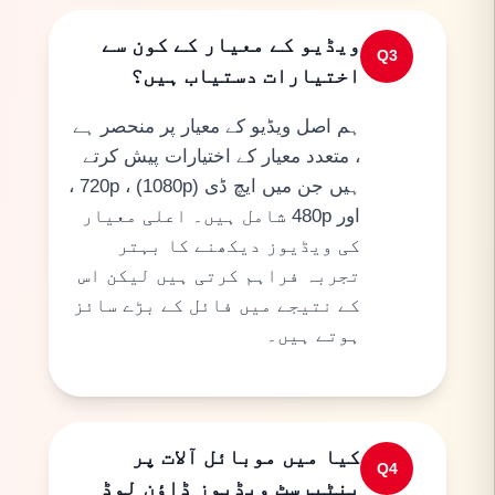
ویڈیو کے معیار کے کون سے
Q
3
اختیارات دستیاب ہیں؟
ہم اصل ویڈیو کے معیار پر منحصر ہے
، متعدد معیار کے اختیارات پیش کرتے
ہیں جن میں ایچ ڈی (1080p) ، 720p ،
اور 480p شامل ہیں۔ اعلی معیار
کی ویڈیوز دیکھنے کا بہتر
تجربہ فراہم کرتی ہیں لیکن اس
کے نتیجے میں فائل کے بڑے سائز
ہوتے ہیں۔
کیا میں موبائل آلات پر
Q
4
پنٹیرسٹ ویڈیوز ڈاؤن لوڈ