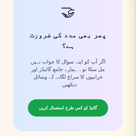
🤝
پھر بھی مدد کی ضرورت
ہے؟
اگر آپ کو اپنے سوال کا جواب نہیں
مل سکا تو ، ہمارے جامع گائیڈز اور
خرابیوں کا سراغ لگانے کے وسائل
دیکھیں۔
گائیڈ کو کس طرح استعمال کریں