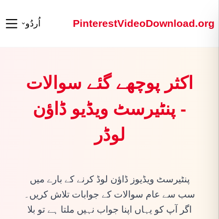
PinterestVideoDownload.org
اُردُو
اکثر پوچھے گئے سوالات
- پنٹیرسٹ ویڈیو ڈاؤن
لوڈر
پنٹیرسٹ ویڈیوز ڈاؤن لوڈ کرنے کے بارے میں
سب سے عام سوالات کے جوابات تلاش کریں۔
اگر آپ کو یہاں اپنا جواب نہیں ملتا ہے تو بلا