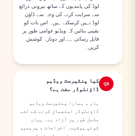
لوڈ کی پابندیوں کے ساتھ بیرونی ذرائع
سے سرایت کرنے کی وجہ سے ڈاؤن
لوڈ نہیں کرسکتے ہیں۔ اس بات کو
یقینی بنائیں کہ ویڈیو عوامی طور پر
قابل رسائی ہے اور دوبارہ کوشش
کریں۔
کیا پنٹیرسٹ ویڈیو
Q
6
ڈاؤنلوڈر مفت ہے؟
ہاں ، ہمارا پنٹیرسٹ ویڈیو
ڈاؤنلوڈر استعمال کرنے کے لئے
مکمل طور پر آزاد ہے۔ یہاں
کوئی پوشیدہ اخراجات ، پریمیم
خصوصیات ، یا سبسکرپشن کی