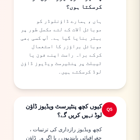
کرسکتا ہوں؟
ہاں ، ہمارے ڈاؤنلوڈر کو
موبائل آلات کے لئے مکمل طور پر
بہتر بنایا گیا ہے۔ آپ کسی بھی
موبائل براؤزر کا استعمال
کرکے براہ راست اپنے فون یا
ٹیبلٹ پر پنٹیرسٹ ویڈیوز ڈاؤن
لوڈ کرسکتے ہیں۔
کیوں کچھ پنٹیرسٹ ویڈیوز ڈاؤن
Q
5
لوڈ نہیں کریں گے؟
کچھ ویڈیوز رازداری کی ترتیبات ،
جغرافیائی پابندیوں ، یا اگر وہ ڈاؤن