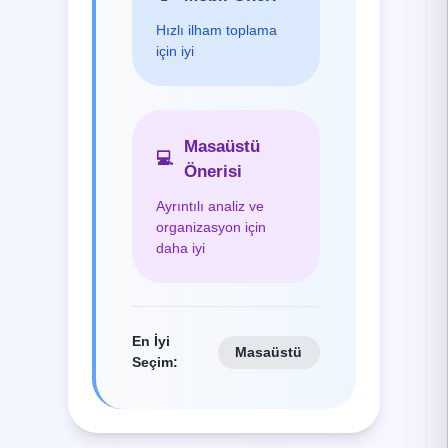
Hızlı ilham toplama
için iyi
Masaüstü
💻
Önerisi
Ayrıntılı analiz ve
organizasyon için
daha iyi
En İyi
Masaüstü
Seçim
: