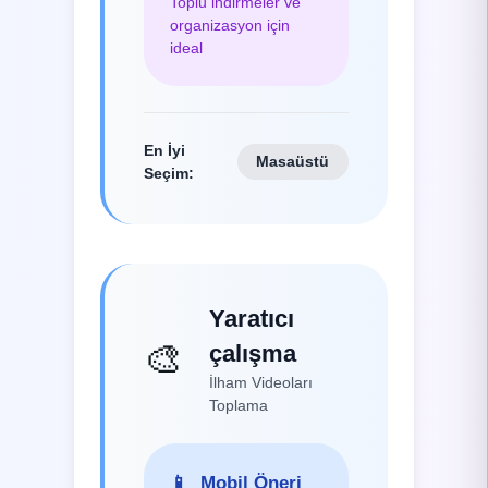
Toplu indirmeler ve
organizasyon için
ideal
En İyi
Masaüstü
Seçim
:
Yaratıcı
🎨
çalışma
İlham Videoları
Toplama
📱
Mobil Öneri