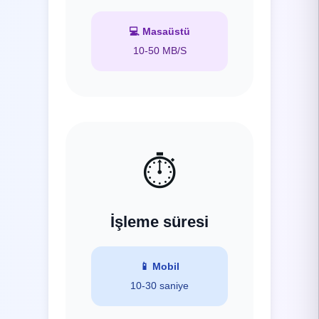
💻
Masaüstü
10-50 MB/S
⏱️
İşleme süresi
📱
Mobil
10-30 saniye