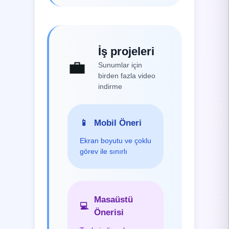
İş projeleri
💼
Sunumlar için
birden fazla video
indirme
📱
Mobil Öneri
Ekran boyutu ve çoklu
görev ile sınırlı
Masaüstü
💻
Önerisi