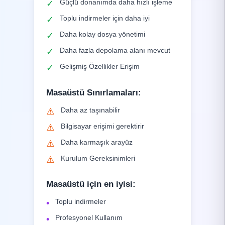
Güçlü donanımda daha hızlı işleme
✓
Toplu indirmeler için daha iyi
✓
Daha kolay dosya yönetimi
✓
Daha fazla depolama alanı mevcut
✓
Gelişmiş Özellikler Erişim
✓
Masaüstü Sınırlamaları
:
Daha az taşınabilir
⚠️
Bilgisayar erişimi gerektirir
⚠️
Daha karmaşık arayüz
⚠️
Kurulum Gereksinimleri
⚠️
Masaüstü için en iyisi
:
Toplu indirmeler
•
Profesyonel Kullanım
•