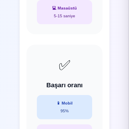
💻
Masaüstü
5-15 saniye
✅
Başarı oranı
📱
Mobil
95%