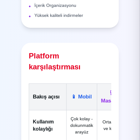
İçerik Organizasyonu
•
Yüksek kaliteli indirmeler
•
Platform
karşılaştırması
💻
Bakış açısı
📱
Mobil
Masaüstü
Çok kolay -
Kullanım
Orta - fare
dokunmatik
ve klavye
kolaylığı
arayüz