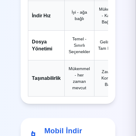
Mükemmel
İyi - ağa
İndir Hız
- Kararlı
bağlı
Bağlantı
Temel -
Dosya
Gelişmiş -
Sınırlı
Tam Kontrol
Yönetimi
Seçenekler
Mükemmel
Zavallı -
- her
Taşınabilirlik
Konuma
zaman
Bağlı
mevcut
Mobil İndir
📱