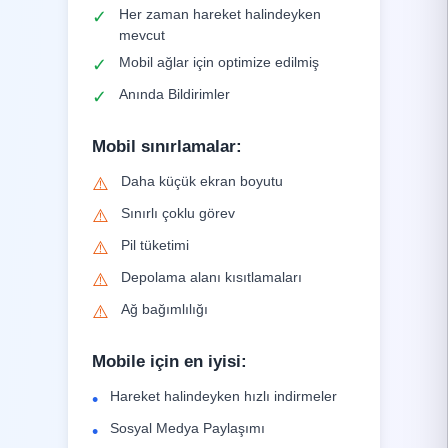
Her zaman hareket halindeyken
✓
mevcut
Mobil ağlar için optimize edilmiş
✓
Anında Bildirimler
✓
Mobil sınırlamalar
:
Daha küçük ekran boyutu
⚠️
Sınırlı çoklu görev
⚠️
Pil tüketimi
⚠️
Depolama alanı kısıtlamaları
⚠️
Ağ bağımlılığı
⚠️
Mobile için en iyisi
:
Hareket halindeyken hızlı indirmeler
•
Sosyal Medya Paylaşımı
•