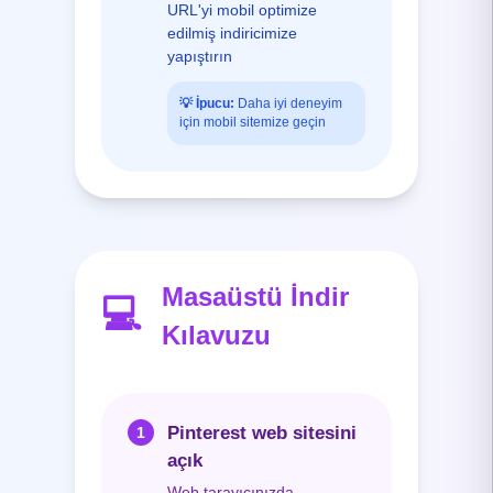
URL'yi mobil optimize
edilmiş indiricimize
yapıştırın
💡
İpucu:
Daha iyi deneyim
için mobil sitemize geçin
Masaüstü İndir
💻
Kılavuzu
Pinterest web sitesini
1
açık
Web tarayıcınızda