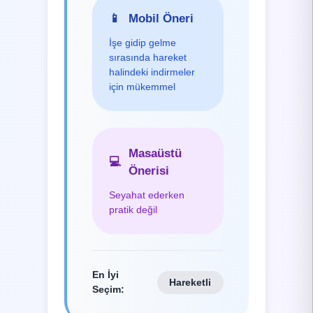
📱
Mobil Öneri
İşe gidip gelme
sırasında hareket
halindeki indirmeler
için mükemmel
Masaüstü
💻
Önerisi
Seyahat ederken
pratik değil
En İyi
Hareketli
Seçim
: