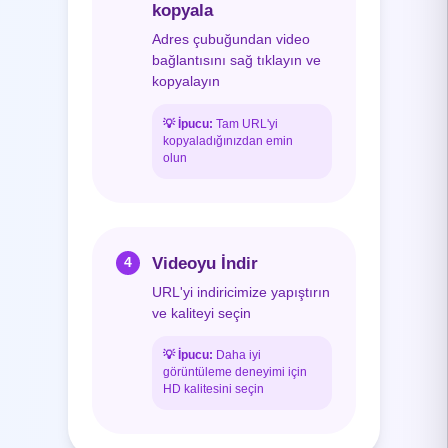
kopyala
Adres çubuğundan video
bağlantısını sağ tıklayın ve
kopyalayın
💡
İpucu:
Tam URL'yi
kopyaladığınızdan emin
olun
Videoyu İndir
4
URL'yi indiricimize yapıştırın
ve kaliteyi seçin
💡
İpucu:
Daha iyi
görüntüleme deneyimi için
HD kalitesini seçin