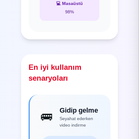
💻
Masaüstü
98%
En iyi kullanım
senaryoları
Gidip gelme
🚌
Seyahat ederken
video indirme