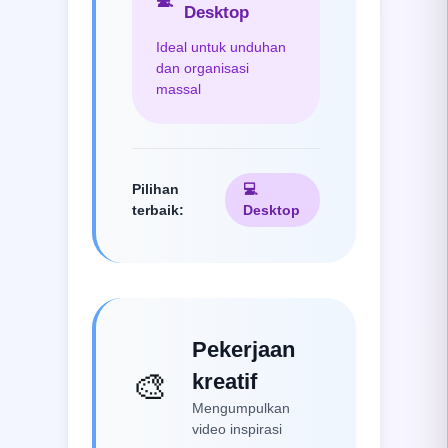
💻
Desktop
Ideal untuk unduhan
dan organisasi
massal
Pilihan
💻
terbaik
:
Desktop
Pekerjaan
🎨
kreatif
Mengumpulkan
video inspirasi