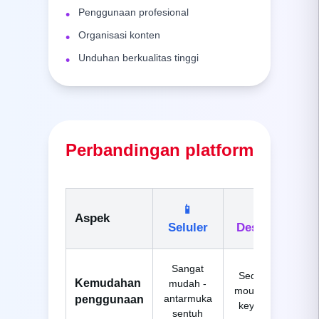
Penggunaan profesional
•
Organisasi konten
•
Unduhan berkualitas tinggi
•
Perbandingan platform
📱
💻
Aspek
Seluler
Desktop
Sangat
Sedang -
Kemudahan
mudah -
mouse dan
antarmuka
penggunaan
keyboard
sentuh