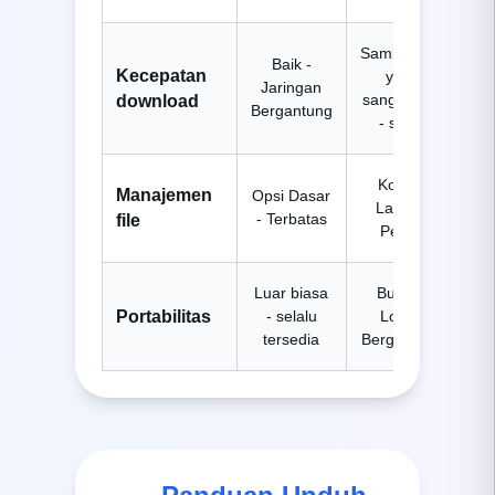
Sambungan
Baik -
Kecepatan
yang
Jaringan
sangat baik
download
Bergantung
- stabil
Kontrol
Manajemen
Opsi Dasar
Lanjut -
- Terbatas
file
Penuh
Luar biasa
Buruk -
Portabilitas
- selalu
Lokasi
tersedia
Bergantung