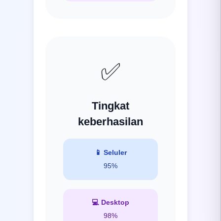
✅
Tingkat
keberhasilan
📱
Seluler
95%
💻
Desktop
98%