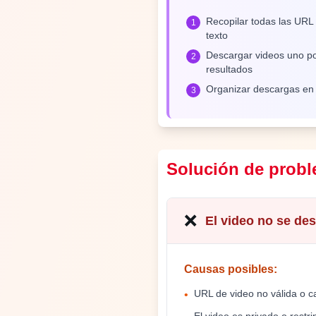
Recopilar todas las URL
1
texto
Descargar videos uno po
2
resultados
Organizar descargas en
3
Solución de prob
❌
El video no se de
Causas posibles
:
URL de video no válida o 
•