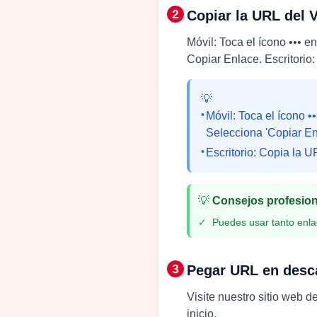
2
Copiar la URL del 
Móvil: Toca el ícono ••• e
Copiar Enlace. Escritorio
💡
•
Móvil: Toca el ícono •
Selecciona 'Copiar En
•
Escritorio: Copia la 
💡
Consejos profesio
✓
Puedes usar tanto enla
3
Pegar URL en desc
Visite nuestro sitio web 
inicio.