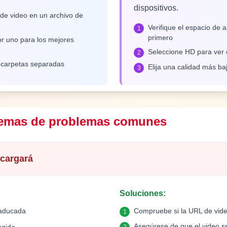
dispositivos.
 de video en un archivo de
Verifique el espacio de
1
primero
r uno para los mejores
Seleccione HD para ver 
2
 carpetas separadas
Elija una calidad más baj
3
lemas de problemas comunes
scargará
Soluciones
:
caducada
Compruebe si la URL de vide
1
Asegúrese de que el video s