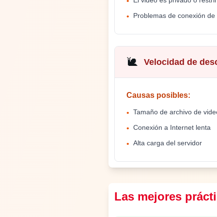
El video es privado o restri
•
Problemas de conexión de
•
🐌
Velocidad de des
Causas posibles
:
Tamaño de archivo de vide
•
Conexión a Internet lenta
•
Alta carga del servidor
•
Las mejores prácti