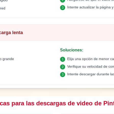
ngido
2
Intente actualizar la página
3
 red
carga lenta
Soluciones
:
o grande
Elija una opción de menor ca
1
Verifique su velocidad de con
2
Intente descargar durante la
3
cas para las descargas de video de Pin