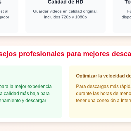
s
Calidad de HD
To
st al
Guardar videos en calidad original,
F
gador
incluidos 720p y 1080p
dispo
ejos profesionales para mejores desc
Optimizar la velocidad d
para la mejor experiencia
Para descargas más rápida
una calidad más baja para
durante las horas de meno
enamiento y descargar
tener una conexión a Inter