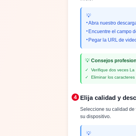
💡
•
Abra nuestro descarga
•
Encuentre el campo de
•
Pegar la URL de video
💡
Consejos profesio
✓
Verifique dos veces La
✓
Eliminar los caracteres
4
Elija calidad y des
Seleccione su calidad de 
su dispositivo.
💡