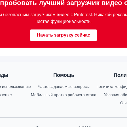
пробовать лучший загрузчик видео с 
безопасным загрузчиком видео с Pinterest. Никакой реклам
чистая функциональность.
Начать загрузку сейчас
иды
Помощь
Поли
о использованию
Часто задаваемые вопросы
политика конфи
внение
Мобильный против рабочего стола
Условия об
О н