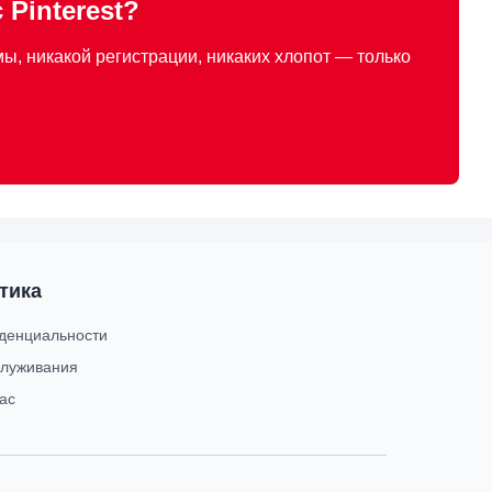
Pinterest?
ы, никакой регистрации, никаких хлопот — только
тика
денциальности
служивания
ас