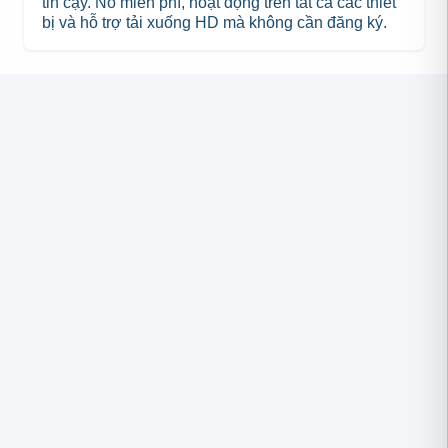
tin cậy. Nó miễn phí, hoạt động trên tất cả các thiết
bị và hỗ trợ tải xuống HD mà không cần đăng ký.
F
T
L
P
S
W
T
M
L
R