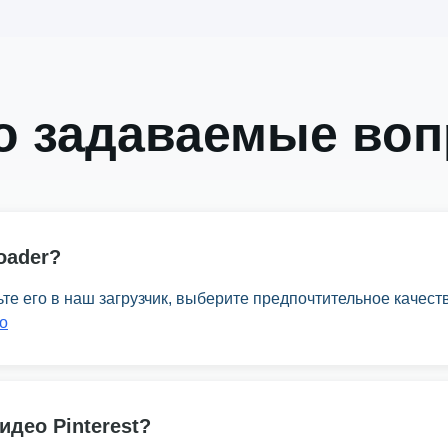
о задаваемые во
oader?
вьте его в наш загрузчик, выберите предпочтительное качес
о
идео Pinterest?