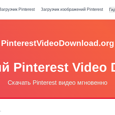
Загрузчик Pinterest
Загрузчик изображений Pinterest
Ги
PinterestVideoDownload.org
 Pinterest Video
Скачать Pinterest видео мгновенно