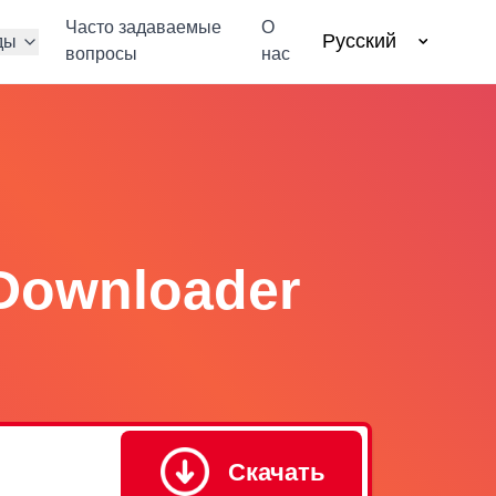
Часто задаваемые
О
Русский
ды
вопросы
нас
 Downloader
Скачать