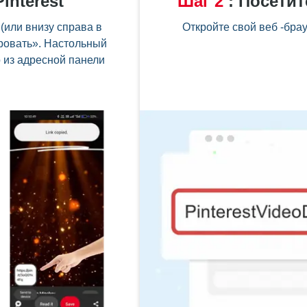
interest
Шаг
2
:
Посетите
 (или внизу справа в
Откройте свой веб -брау
ровать». Настольный
о из адресной панели