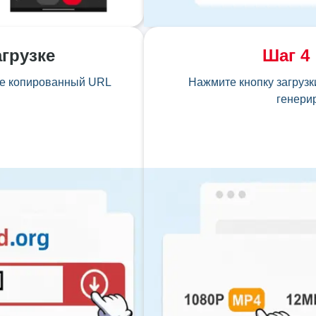
агрузке
Шаг
4
вьте копированный URL
Нажмите кнопку загрузки
генери