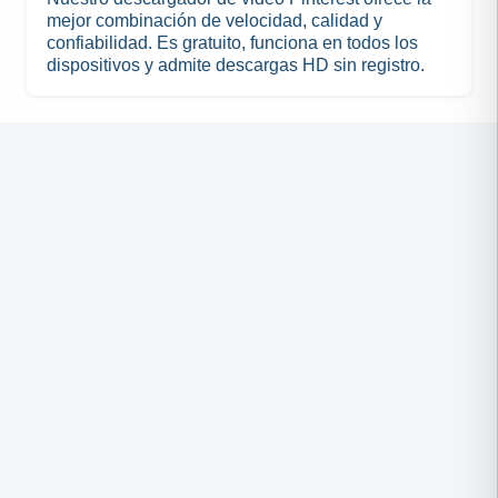
mejor combinación de velocidad, calidad y
confiabilidad. Es gratuito, funciona en todos los
dispositivos y admite descargas HD sin registro.
F
T
L
P
S
W
T
M
L