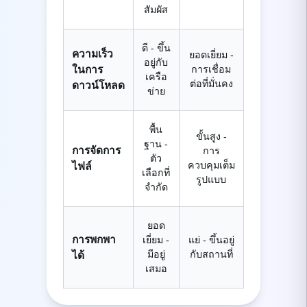
สัมผัส
ดี - ขึ้น
ความเร็ว
ยอดเยี่ยม -
อยู่กับ
ในการ
การเชื่อม
เครือ
ต่อที่มั่นคง
ดาวน์โหลด
ข่าย
พื้น
ขั้นสูง -
ฐาน -
การจัดการ
การ
ตัว
ควบคุมเต็ม
ไฟล์
เลือกที่
รูปแบบ
จำกัด
ยอด
การพกพา
เยี่ยม -
แย่ - ขึ้นอยู่
มีอยู่
กับสถานที่
ได้
เสมอ