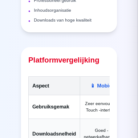
Professioneel gebruik
•
Inhoudsorganisatie
•
Downloads van hoge kwaliteit
•
Platformvergelijking
Aspect
📱
Mobiel

Zeer eenvoudig -
Mati
Gebruiksgemak
Touch -interface
to
Ui
Goed -
Downloadsnelheid
netwerkafhankelijk