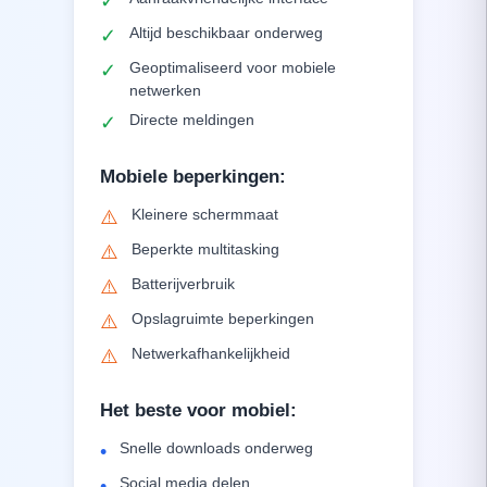
✓
Altijd beschikbaar onderweg
✓
Geoptimaliseerd voor mobiele
✓
netwerken
Directe meldingen
✓
Mobiele beperkingen
:
Kleinere schermmaat
⚠️
Beperkte multitasking
⚠️
Batterijverbruik
⚠️
Opslagruimte beperkingen
⚠️
Netwerkafhankelijkheid
⚠️
Het beste voor mobiel
:
Snelle downloads onderweg
•
Social media delen
•