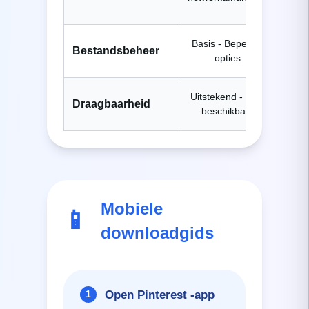
v
Basis - Beperkte
Gea
Bestandsbeheer
opties
Volle
Uitstekend - altijd
Draagbaarheid
beschikbaar
Locat
Mobiele
📱
downloadgids
Open Pinterest -app
1