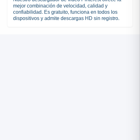
mejor combinación de velocidad, calidad y
confiabilidad. Es gratuito, funciona en todos los
dispositivos y admite descargas HD sin registro.
F
T
L
P
S
W
T
M
L